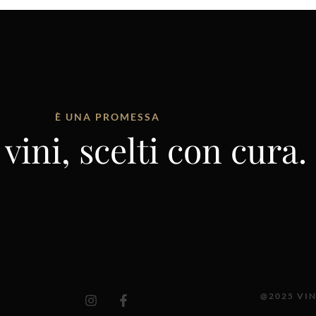
È UNA PROMESSA
vini, scelti con cura.
I
F
@2025 VIN
n
a