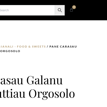
0
Carrello
GIANALI - FOOD & SWEETS
/ PANE CARASAU
U ORGOSOLO
asau Galanu
uttiau Orgosolo