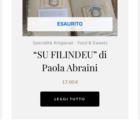
ESAURITO
Specialità Artigianali - Food & Sweets
“SU FILINDEU” di
Paola Abraini
17.00
€
LEGGI TUTTO