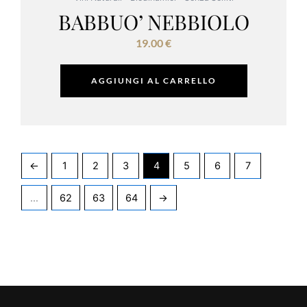
BABBUO’ NEBBIOLO
19.00
€
AGGIUNGI AL CARRELLO
←
1
2
3
4
5
6
7
…
62
63
64
→