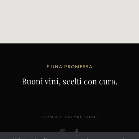
È UNA PROMESSA
Buoni vini, scelti con cura.
TERMS
PRIVACY
RETURNS
I
F
n
a