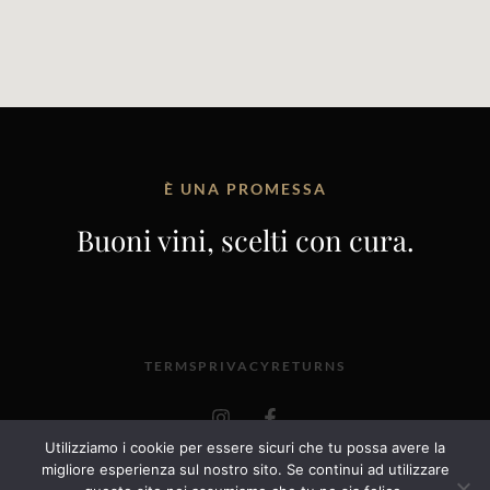
È UNA PROMESSA
Buoni vini, scelti con cura.
TERMS
PRIVACY
RETURNS
I
F
n
a
s
c
Utilizziamo i cookie per essere sicuri che tu possa avere la
t
e
@2025 VINERIA ENOROSEI, VIA SAN GIACOMO 52,
migliore esperienza sul nostro sito. Se continui ad utilizzare
a
b
OROSEI – 08028 – P. IVA 01027810918