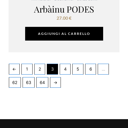
Arbàinu PODES
27.00
€
AGGIUNGI AL CARRELLO
←
1
2
3
4
5
6
…
62
63
64
→