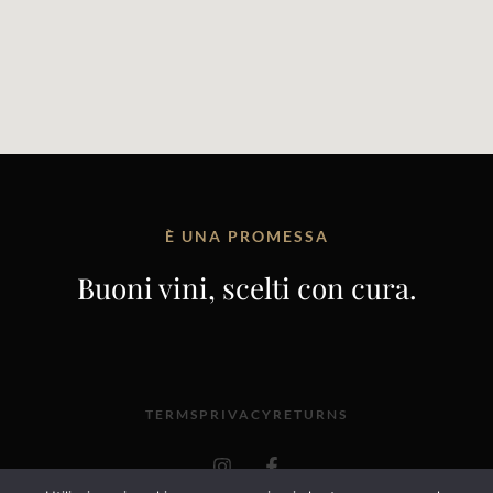
È UNA PROMESSA
Buoni vini, scelti con cura.
TERMS
PRIVACY
RETURNS
I
F
n
a