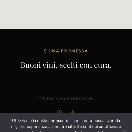
È UNA PROMESSA
Buoni vini, scelti con cura.
TERMS
PRIVACY
RETURNS
I
F
n
a
s
c
Utilizziamo i cookie per essere sicuri che tu possa avere la
t
e
@2025 VINERIA ENOROSEI, VIA SAN GIACOMO 52,
migliore esperienza sul nostro sito. Se continui ad utilizzare
a
b
OROSEI – 08028 – P. IVA 01027810918