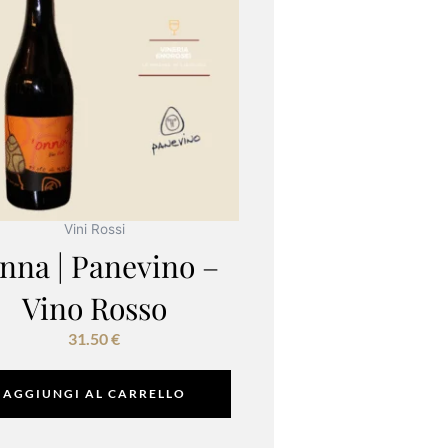
Vini Rossi
nna | Panevino –
Vino Rosso
31.50
€
AGGIUNGI AL CARRELLO