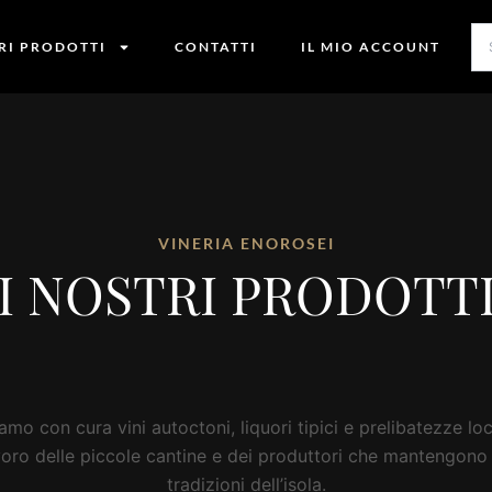
TRI PRODOTTI
CONTATTI
IL MIO ACCOUNT
VINERIA ENOROSEI
I NOSTRI PRODOTT
amo con cura vini autoctoni, liquori tipici e prelibatezze loca
voro delle piccole cantine e dei produttori che mantengono 
tradizioni dell’isola.