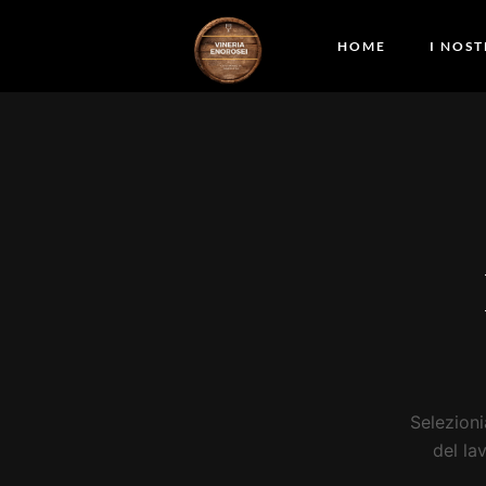
Vai
al
HOME
I NOS
contenuto
Selezioni
del la