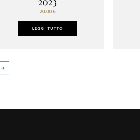
2023
20.00
€
LEGGI TUTTO
→