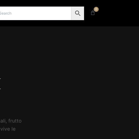
0
Carrello
I
li, frutto
vive le