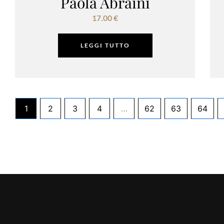
Paola Abraini
17.00
€
LEGGI TUTTO
1
2
3
4
…
62
63
64