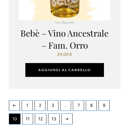
Vini Bianchi
Bebè – Vino Ancestrale
– Fam. Orro
24.00
€
AGGIUNGI AL CARRELLO
←
1
2
3
…
7
8
9
10
11
12
13
→