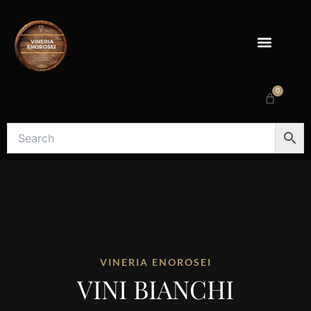
Vai
al
contenuto
0
Carrello
VINERIA ENOROSEI
VINI BIANCHI