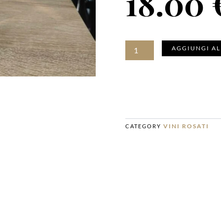
18.00
MANDROLISAI
AGGIUNGI AL
ROSATO
"SU
PRANU"
quantità
VINI ROSATI
CATEGORY