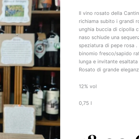
Il vino rosato della Canti
richiama subito i grandi r
unghia buccia di cipolla c
naso schiude una sequenza
speziatura di pepe rosa .
binomio fresco/sapido raf
lunga e invitante esaltata
Rosato di grande eleganz
12% vol
0,75 l