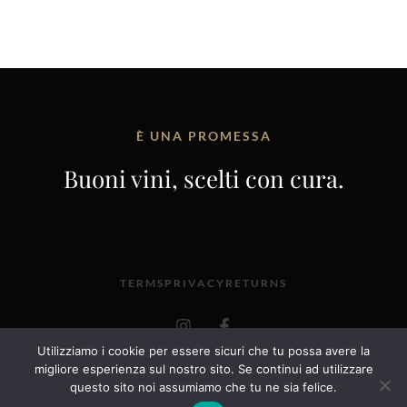
È UNA PROMESSA
Buoni vini, scelti con cura.
TERMS
PRIVACY
RETURNS
I
F
n
a
s
c
Utilizziamo i cookie per essere sicuri che tu possa avere la
t
e
@2025 VINERIA ENOROSEI, VIA SAN GIACOMO 52,
migliore esperienza sul nostro sito. Se continui ad utilizzare
a
b
OROSEI – 08028 – P. IVA 01027810918
questo sito noi assumiamo che tu ne sia felice.
g
o