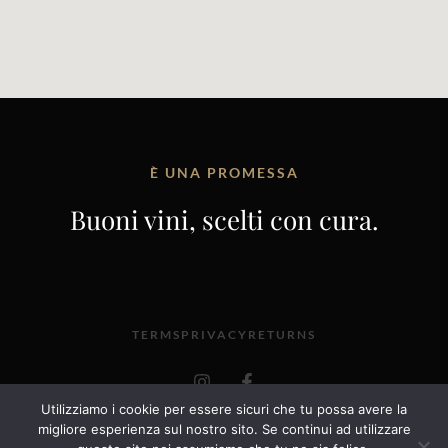
È UNA PROMESSA
Buoni vini, scelti con cura.
TERMS
PRIVACY
RETURNS
I
F
n
a
s
c
Utilizziamo i cookie per essere sicuri che tu possa avere la
t
e
@2025 VINERIA ENOROSEI, VIA SAN GIACOMO 52,
migliore esperienza sul nostro sito. Se continui ad utilizzare
a
b
OROSEI – 08028 – P. IVA 01027810918