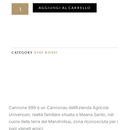
CANNONE
AGGIUNGI AL CARRELLO
999
VINO
ROSSO
2022
quantità
VINI ROSSI
CATEGORY
Cannone 999 è un Cannonau dell’Azienda Agricola
Universum, realtà familiare situata a Meana Sardo, nel
cuore della terra del Mandrolisai, zona riconosciuta per i
suoi vigneti eroici.