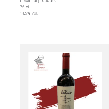
tipicità al prodotto.
75 cl
14,5% vol.