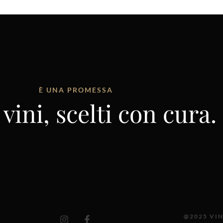
È UNA PROMESSA
vini, scelti con cura.
I
F
@2025 VIN