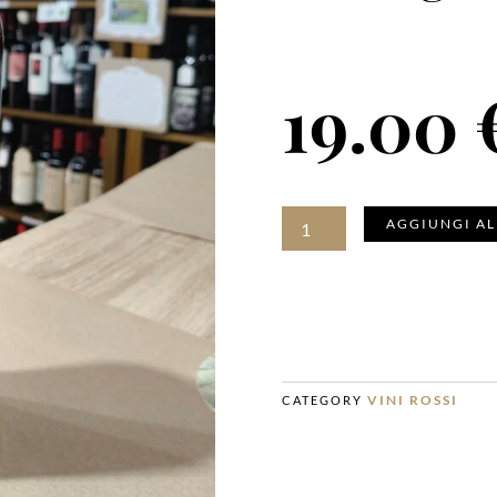
19.00
DOVARU
AGGIUNGI AL
Junior
Igt
Barbagia
2024
quantità
VINI ROSSI
CATEGORY